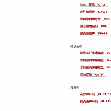
抗盐共聚物（GTQ）
改性植物胶（GZW）
水解聚丙烯酰胺（PHP
聚合物增粘剂（BBJ）
聚丙烯酸钾（KPAM）
降滤失剂
羧甲基纤维素钠盐（LV
水解聚丙烯腈钠盐（Na
水解聚丙烯腈胺盐（NH
接枝淀粉（GSTP）
稀释剂
高效稀释剂（GHPT-1
抗高温稀释剂（GHPT-