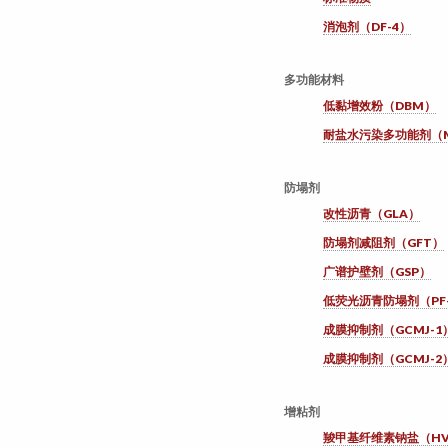
消泡剂（DF-4）
多功能材料
低黏增效粉（DBM）
耐盐水污染多功能剂（
防塌剂
改性沥青（GLA）
防塌剂减阻剂（GFT）
广谱护壁剂（GSP）
低荧光沥青防塌剂（PF-
成膜抑制剂（GCMJ-1
成膜抑制剂（GCMJ-2
增粘剂
羧甲基纤维素钠盐（HV