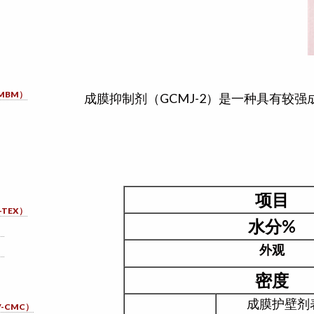
MBM）
成膜抑制剂（GCMJ-2）是一种具有较
项目
TEX）
水分%
）
外观
）
密度
成膜护壁剂表
-CMC）