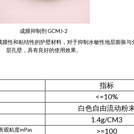
成膜抑制剂 GCMJ-2
强成膜性和粘结性的护壁材料，对于抑制水敏性地层膨胀与
层孔壁，具有良好的使用效果。
指标
<=10%
白色自由流动粉
1.4g/CM3
观粘度mPas
>=100