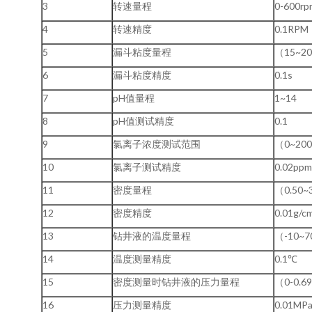
3
转速量程
0-600rp
4
转速精度
0.1RPM
5
漏斗粘度量程
（15~2
6
漏斗粘度精度
0.1s
7
pH值量程
1~14
8
pH值测试精度
0.1
9
氯离子浓度测试范围
（0~20
10
氯离子测试精度
0.02ppm
11
密度量程
（0.50~
12
密度精度
0.01g/c
13
钻井液的温度量程
（-10~
14
温度测量精度
0.1℃
15
密度测量时钻井液的压力量程
（0-0.6
16
压力测量精度
0.01MP